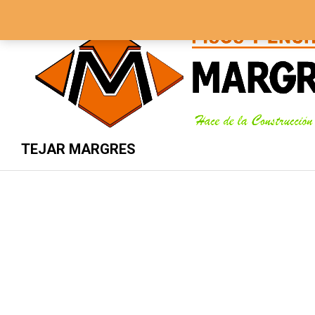
3134337989 - 5705843
Lunes – Sábado 8 AM – 5 PM
TEJAR MARGRES