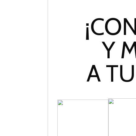
¡CO
Y 
A TU