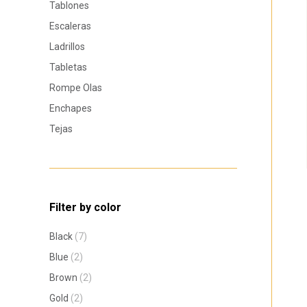
Tablones
Escaleras
Ladrillos
Tabletas
Rompe Olas
Enchapes
Tejas
Filter by color
Black
(7)
Blue
(2)
Brown
(2)
Gold
(2)