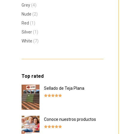
Grey
(4)
Nude
(2)
Red
(1)
Silver
(1)
White
(7)
Top rated
Sellado de Teja Plana
Rated
5.00
out of 5
Conoce nuestros productos
Rated
5.00