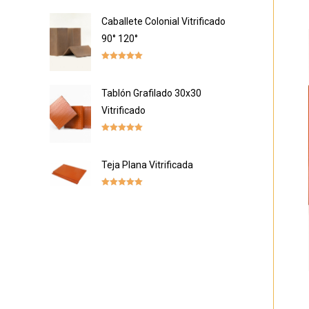
out of 5
Caballete Colonial Vitrificado
90° 120°
Rated
5.00
out of 5
Tablón Grafilado 30x30
Vitrificado
Rated
5.00
out of 5
Teja Plana Vitrificada
Rated
5.00
out of 5