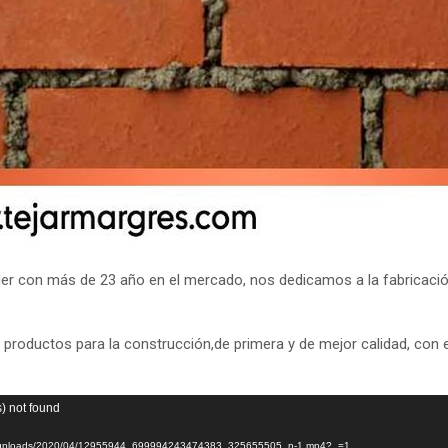
 con más de 23 año en el mercado, nos dedicamos a la fabricación
roductos para la construcción,de primera y de mejor calidad, con el
s) not found
ntent/uploads/2020/04/12955944_699994243474383_325655505_n-1.mp4?_=1