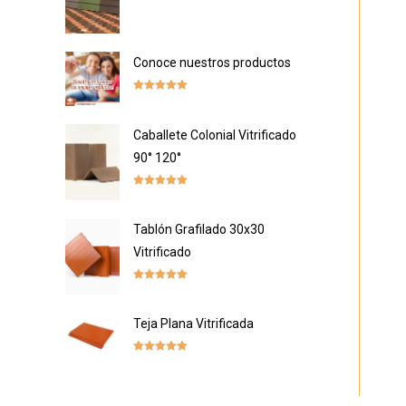
Rated
5.00
out of 5
Conoce nuestros productos
Rated
5.00
out of 5
Caballete Colonial Vitrificado
90° 120°
Rated
5.00
out of 5
Tablón Grafilado 30x30
Vitrificado
Rated
5.00
out of 5
Teja Plana Vitrificada
Rated
5.00
out of 5